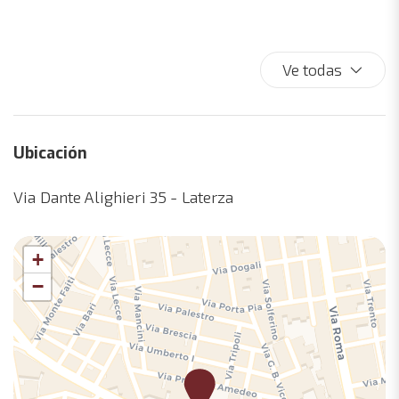
Armarios multiples
Baño accesible
Baño privado
Ve todas
Biblioteca
Bidet
Cafetera/ Tetera
Ubicación
Cajero automático
Calefacción / aire acondicionado independiente
Via Dante Alighieri 35 - Laterza
Cama con altura accesible
Cama de matrimonio
+
Cama King-size
−
Camas dobles
Casa de un nivel
Champú
Check-in sin contacto
Chimenea