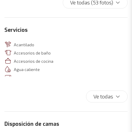
Ve todas (53 fotos)
Servicios
Acantilado
Accesorios de baño
Accesorios de cocina
Agua caliente
Aire acondicionado
Aire acondicionado
Almohadas y mantas adicionales
Ve todas
Amplia puerta de acceso a las áreas comunes
Aparcamiento
Área de descanso con sofá / sillas
Disposición de camas
Armarios en la habitación