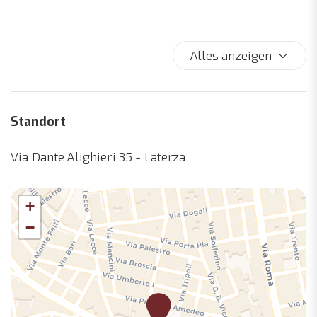
Bettdecke
Bettwäsche
Bibliothek
Alles anzeigen
Bidet
Bodengleiche Dusche
Bootsfahren
Standort
Breite Badezimmertür
Breite Eingangstür
Via Dante Alighieri 35 - Laterza
Breiter Korridor
Breite Schlafzimmertür
+
Bügeleisen
−
Cliff
Doppelbett
Doppelbetten
Dusche
Einstöckiges Haus