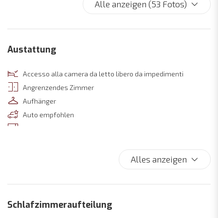
Alle anzeigen (53 Fotos)
Austattung
Accesso alla camera da letto libero da impedimenti
Angrenzendes Zimmer
Aufhänger
Auto empfohlen
Backofen
Badezimmerzubehör
Barrierefreier Zugang
Alles anzeigen
Barrierefreies Badezimmer
Begehbarer Kleiderschrank
Beleuchteter Eingang bei Nacht
Schlafzimmeraufteilung
Besichtigung von Weinkellern