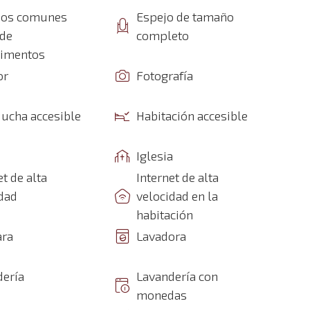
ios comunes
Espejo de tamaño
 de
completo
imentos
or
Fotografía
ducha accesible
Habitación accesible
Iglesia
et de alta
Internet de alta
dad
velocidad en la
habitación
ra
Lavadora
dería
Lavandería con
monedas