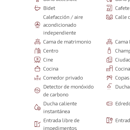
Bidet
Cafete
Calefacción / aire
Calle 
acondicionado
independiente
Cama de matrimonio
Cama 
Centro
Cham
Cine
Ciuda
Cocina
Cocin
Comedor privado
Copas
Detector de monóxido
Ducha
de carbono
Ducha caliente
Edred
instantánea
Entrada libre de
Entrad
impedimentos