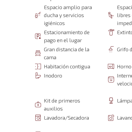
Espacio amplio para
Espac
ducha y servicios
libres
igiénicos
imped
Estacionamiento de
Extint
pago en el lugar
Gran distancia de la
Grifo 
cama
Habitación contigua
Horno
Inodoro
Intern
veloci
Kit de primeros
Lámpa
auxilios
Lavadora/Secadora
Lavan