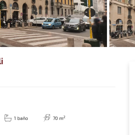
i
2
1 baño
70 m