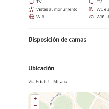
TV
TV
Vistas al monumento
WC el
Wifi
WiFi d
Disposición de camas
Ubicación
Via Friuli 1 - Milano
+
−