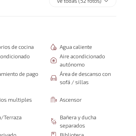
Ve todas (52 fotos)
rios de cocina
Agua caliente
condicionado
Aire acondicionado
autónomo
amiento de pago
Área de descanso con
sofá / sillas
ios multiples
Ascensor
n/Terraza
Bañera y ducha
separados
privado
Biblioteca