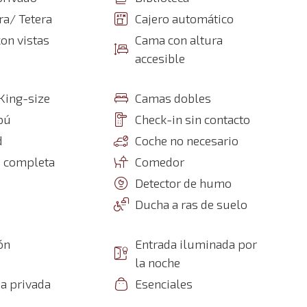
ra/ Tetera
Cajero automático
con vistas
Cama con altura
accesible
King-size
Camas dobles
pú
Check-in sin contacto
d
Coche no necesario
a completa
Comedor
Detector de humo
Ducha a ras de suelo
ón
Entrada iluminada por
la noche
a privada
Esenciales